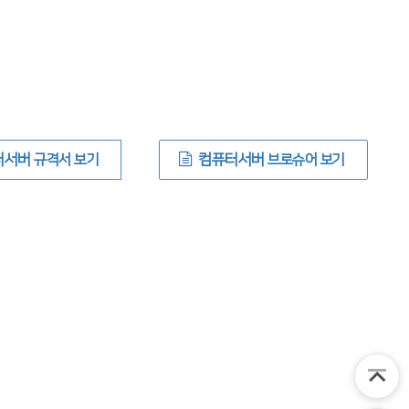
터서버
규격서 보기
컴퓨터서버
브로슈어 보기