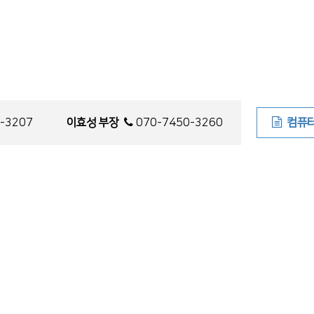
-3207
이효성
부
장
070-7450-3260
컴퓨
TOP