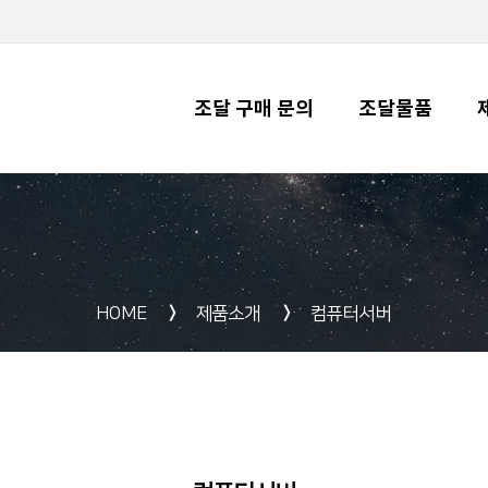
전체메뉴
조달 구매 문의
조달물품
HOME
제품소개
컴퓨터서버