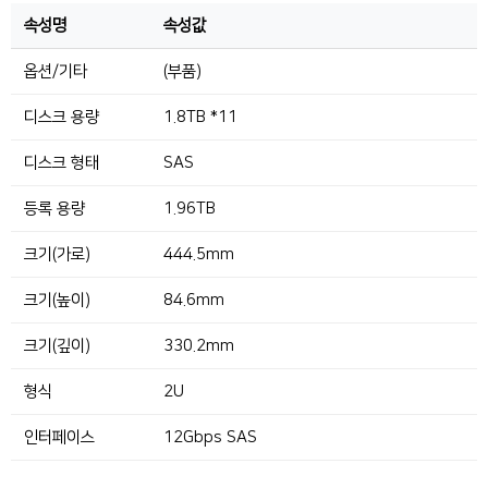
속성명
속성값
옵션/기타
(부품)
디스크 용량
1.8TB *11
디스크 형태
SAS
등록 용량
1.96TB
크기(가로)
444.5mm
크기(높이)
84.6mm
크기(깊이)
330.2mm
형식
2U
인터페이스
12Gbps SAS