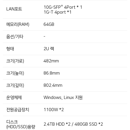
+
10G-SFP
4Port * 1
LAN포트
1G-T 4port *1
메모리(RAM)
64GB
옵션/기타
-
형태
2U 랙
크기(가로)
482mm
크기(높이)
86.8mm
크기(깊이)
802.4mm
운영체제
Windows, Linux 지원
전원공급장치
1100W *2
디스크
2.4TB HDD *2 / 480GB SSD *2
(HDD/SSD)용량